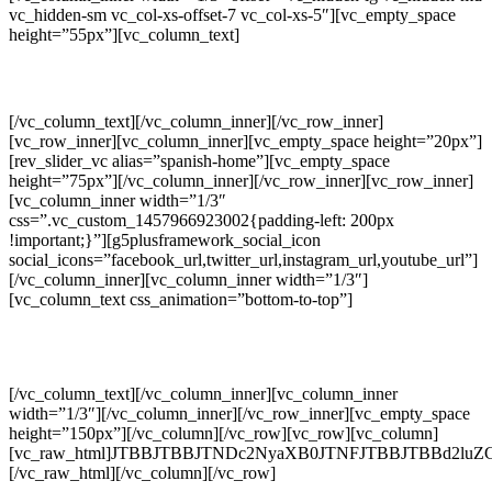
vc_hidden-sm vc_col-xs-offset-7 vc_col-xs-5″][vc_empty_space
height=”55px”][vc_column_text]
ENGLISH
[/vc_column_text][/vc_column_inner][/vc_row_inner]
[vc_row_inner][vc_column_inner][vc_empty_space height=”20px”]
[rev_slider_vc alias=”spanish-home”][vc_empty_space
height=”75px”][/vc_column_inner][/vc_row_inner][vc_row_inner]
[vc_column_inner width=”1/3″
css=”.vc_custom_1457966923002{padding-left: 200px
!important;}”][g5plusframework_social_icon
social_icons=”facebook_url,twitter_url,instagram_url,youtube_url”]
[/vc_column_inner][vc_column_inner width=”1/3″]
[vc_column_text css_animation=”bottom-to-top”]
Phone: 732-751-9266
ventas@sdifire.com
[/vc_column_text][/vc_column_inner][vc_column_inner
width=”1/3″][/vc_column_inner][/vc_row_inner][vc_empty_space
height=”150px”][/vc_column][/vc_row][vc_row][vc_column]
[vc_raw_html]JTBBJTBBJTNDc2NyaXB0JTNFJTBBJTBBd2
[/vc_raw_html][/vc_column][/vc_row]