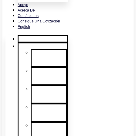
Apoyo
Acerca De
Contáctenos
Consigue Una Cotización
English
Inicio
Productos
Pruebas de
detectores de
humo
Pruebas de
detectores de
calor
Pruebas de
detectores de
CO
Pruebas de
detectores
multicriterios
Pruebas de
sensibilidad de