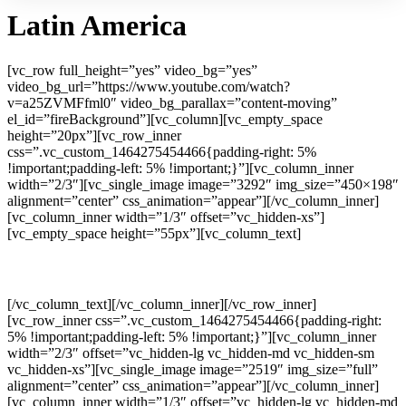
Latin America
[vc_row full_height=”yes” video_bg=”yes”
video_bg_url=”https://www.youtube.com/watch?
v=a25ZVMFfml0″ video_bg_parallax=”content-moving”
el_id=”fireBackground”][vc_column][vc_empty_space
height=”20px”][vc_row_inner
css=”.vc_custom_1464275454466{padding-right: 5%
!important;padding-left: 5% !important;}”][vc_column_inner
width=”2/3″][vc_single_image image=”3292″ img_size=”450×198″
alignment=”center” css_animation=”appear”][/vc_column_inner]
[vc_column_inner width=”1/3″ offset=”vc_hidden-xs”]
[vc_empty_space height=”55px”][vc_column_text]
ENGLISH
[/vc_column_text][/vc_column_inner][/vc_row_inner]
[vc_row_inner css=”.vc_custom_1464275454466{padding-right:
5% !important;padding-left: 5% !important;}”][vc_column_inner
width=”2/3″ offset=”vc_hidden-lg vc_hidden-md vc_hidden-sm
vc_hidden-xs”][vc_single_image image=”2519″ img_size=”full”
alignment=”center” css_animation=”appear”][/vc_column_inner]
[vc_column_inner width=”1/3″ offset=”vc_hidden-lg vc_hidden-md