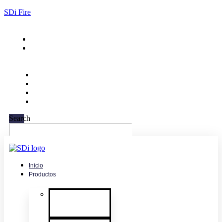
SDi Fire
732-751-9266
ventas@sdifire.com
Search
Inicio
Productos
Pruebas de
detectores de
humo