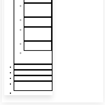
detectores
Pruebas de
componentes
de alarmas
Remover y
Limpiar
Pruebas de
inteligibilidad
de habla
Kits y
pértigas
Baterías,
bolsas y
accesorios
Apoyo
Acerca De
Contáctenos
Consigue Una
Cotización
English