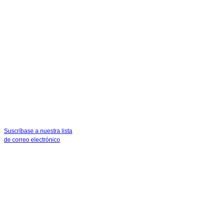
Pruebas de Inteligibilidad de Habla
Remocin y limpieza
Kits y Pértigas
Baterías, bolsas y accesorios
Recursos
Ficha De Datos Seguridad
Literatura De Ventas
Manuales De Instrucciones
Contáctenos
English
Contáctenos
Consigue una Cotización
ventas@sdifire.com
Tel: 732-751-9266
Suscríbase a nuestra lista
de correo electrónico
SDi Fire |
Privacy Policy
|
Terms & Conditions
© SDi LLC 2020. All rights reserved.